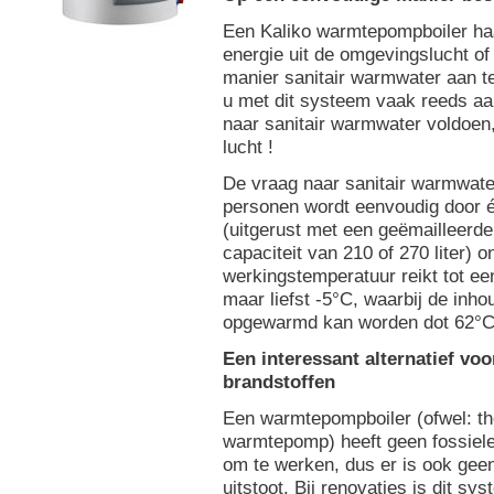
Een Kaliko warmtepompboiler ha
energie uit de omgevingslucht of
manier sanitair warmwater aan t
u met dit systeem vaak reeds a
naar sanitair warmwater voldoen,
lucht !
De vraag naar sanitair warmwater
personen wordt eenvoudig door 
(uitgerust met een geëmailleerd
capaciteit van 210 of 270 liter) 
werkingstemperatuur reikt tot ee
maar liefst -5°C, waarbij de inho
opgewarmd kan worden dot 62°C
Een interessant alternatief voo
brandstoffen
Een warmtepompboiler (ofwel: 
warmtepomp) heeft geen fossiele
om te werken, dus er is ook gee
uitstoot. Bij renovaties is dit sy