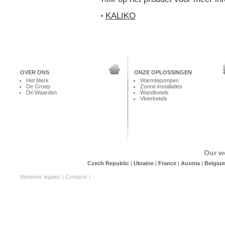
KALIKO
OVER ONS
ONZE OPLOSSINGEN
Het Merk
Warmtepompen
De Groep
Zonne installaties
De Waarden
Wandketels
Vloerketels
Our w
Czech Republic
|
Ukraine
|
France
|
Austria
|
Belgiu
Mentions légales
|
Contacts
|