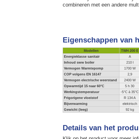
combineren met een andere multi
Eigenschappen van 
Modellen
TWH 200 E
Energieklasse sanitair
A
Inhoud sww boiler
210 l
Vermogen Warmtepomp
1700 W
COP volgens EN 16147
2,9
Vermogen electrische weerstand
2400 W
Opwarmtijd 15 naar 60°C
5 h 30
Werkingstemperatuur
-5°C à 35°C
Frigorigene vloeistof
R 134 A
Bijverwarming
elektrisch
Gewicht (leeg)
92 kg
Details van het produ
Klik op het product voor meer inf