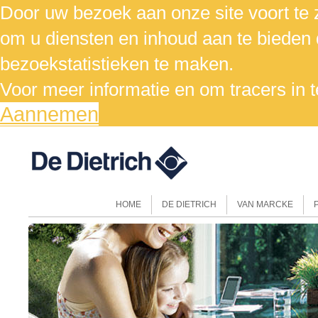
Door uw bezoek aan onze site voort te z
om u diensten en inhoud aan te bieden 
bezoekstatistieken te maken.
Voor meer informatie en om tracers in t
Aannemen
HOME
DE DIETRICH
VAN MARCKE