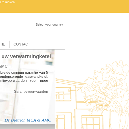
n te maken.
Select your country
TIE
CONTACT
p uw verwarmingketel
 AMC
ebreide omnium garantie van 5
ondenserende gaswandketel.
tievoorwaarden voor meer
Garantievoorwaarden
De Dietrich MCA & AMC