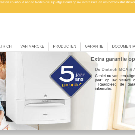
ensten en inhoud aan te bieden die zijn afgestemd op uw interesses en om bezoekstatistieke
ETRICH
VAN MARCKE
PRODUCTEN
GARANTIE
DOCUMENTA
Extra garantie o
De Dietrich MCA &
Geniet nu van een uitg
jaar* op uw nieuwe c
Raadpleeg de garan
informatie.