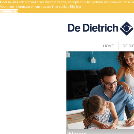
Door uw bezoek aan onze site voort te zetten, accepteert u het gebruik van cookies om u di
Voor meer informatie en om tracers in te stellen,
Klik hier
Aannemen
HOME
DE DI