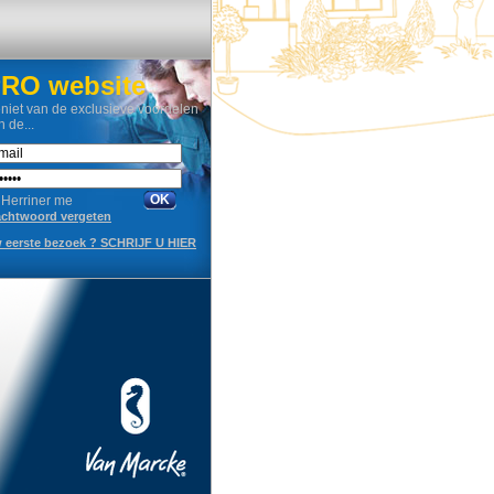
RO website
niet van de exclusieve voordelen
n de...
Herriner me
chtwoord vergeten
 eerste bezoek ? SCHRIJF U HIER