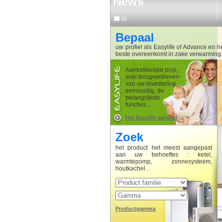
News
iler
1
2
Bepaal
uw profiel als Easylife of Advance en h
beste overeenkomt in zake verwarming
Aantrekkelijke prijs,
snel terugverdienen
van uw investering,
eenvoudig, de
belangrijkste
functies...
Het Easylife aanbod
Zoek
het product het meest aangepast
aan uw behoeftes : ketel,
warmtepomp, zonnesysteem,
houtkachel…
Productgamma