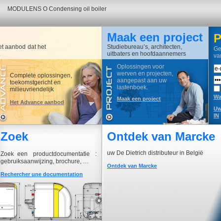
MODULENS G gas condensing boiler
Maak een project
P
et aanbod dat het
Studiebureau’s, architecten,
Ge
.
uitbaters en hoofdaannemers
va
Oplossingen voor
werven en projecten,
Complete oplossingen,
aangepast aan uw
toekomstgericht en
lastenboek.
milieuvriendelijk
Wa
Maak een project
Het Advance aanbod
Uw
IN
Zoek
Ontdek van Marcke
uw De Dietrich distributeur in België
Zoek een productdocumentatie :
gebruiksaanwijzing, brochure, …
Ontdek van Marcke
Rechercher une documentation