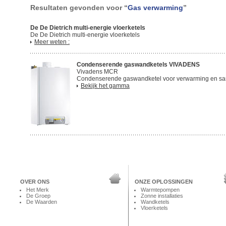
Resultaten gevonden voor “
Gas verwarming
”
De De Dietrich multi-energie vloerketels
De De Dietrich multi-energie vloerketels
Meer weten :
Condenserende gaswandketels VIVADENS
Vivadens MCR
Condenserende gaswandketel voor verwarming en san
Bekijk het gamma
OVER ONS
ONZE OPLOSSINGEN
Het Merk
Warmtepompen
De Groep
Zonne installaties
De Waarden
Wandketels
Vloerketels