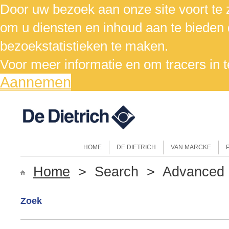
Door uw bezoek aan onze site voort te z
om u diensten en inhoud aan te bieden 
bezoekstatistieken te maken.
Voor meer informatie en om tracers in t
Aannemen
HOME
DE DIETRICH
VAN MARCKE
Home
> Search > Advanced
Zoek